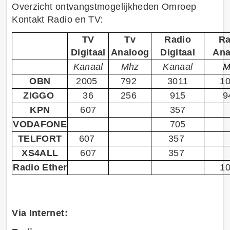
Overzicht ontvangstmogelijkheden Omroep
Kontakt Radio en TV:
TV
Tv
Radio
Ra
Digitaal
Analoog
Digitaal
Ana
Kanaal
Mhz
Kanaal
M
OBN
2005
792
3011
10
ZIGGO
36
256
915
9
KPN
607
357
VODAFONE
705
TELFORT
607
357
XS4ALL
607
357
Radio Ether
10
Via Internet: