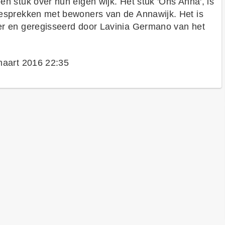
n stuk over hun eigen wijk. Het stuk 'Ons Anna', is
esprekken met bewoners van de Annawijk. Het is
r en geregisseerd door Lavinia Germano van het
maart 2016 22:35